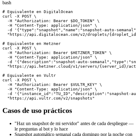
bash
# Equivalente en DigitalOcean

curl -X POST \

  -H "Authorization: Bearer $DO_TOKEN" \

  -H "Content-Type: application/json" \

  -d '{"type":"snapshot","name":"snapshot-auto-semanal"
  "https://api.digitalocean.com/v2/droplets/{droplet_id
# Equivalente en Hetzner

curl -X POST \

  -H "Authorization: Bearer $HETZNER_TOKEN" \

  -H "Content-Type: application/json" \

  -d '{"description":"snapshot-auto-semanal","type":"sn
  "https://api.hetzner.cloud/v1/servers/{server_id}/act
# Equivalente en Vultr

curl -X POST \

  -H "Authorization: Bearer $VULTR_KEY" \

  -H "Content-Type: application/json" \

  -d '{"instance_id":"TU_ID","description":"snapshot-au
  "https://api.vultr.com/v2/snapshots"
Casos de uso prácticos
"Haz un snapshot de mi servidor" antes de cada despliegue —
le preguntas al bot y lo hace
Snapshot automático semanal cada domingo por la noche con