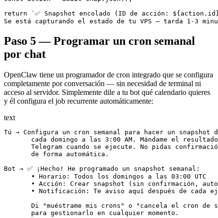
return `✅ Snapshot encolado (ID de acción: ${action.id}
Se está capturando el estado de tu VPS — tarda 1-3 minu
Paso 5 — Programar un cron semanal
por chat
OpenClaw tiene un programador de cron integrado que se configura
completamente por conversación — sin necesidad de terminal ni
acceso al servidor. Simplemente dile a tu bot qué calendario quieres
y él configura el job recurrente automáticamente:
text
Tú → Configura un cron semanal para hacer un snapshot d
       cada domingo a las 3:00 AM. Mándame el resultado
       Telegram cuando se ejecute. No pidas confirmació
       de forma automática.

Bot → ✅ ¡Hecho! He programado un snapshot semanal:

       • Horario: Todos los domingos a las 03:00 UTC

       • Acción: Crear snapshot (sin confirmación, auto
       • Notificación: Te aviso aquí después de cada ej
       Di "muéstrame mis crons" o "cancela el cron de s
       para gestionarlo en cualquier momento.