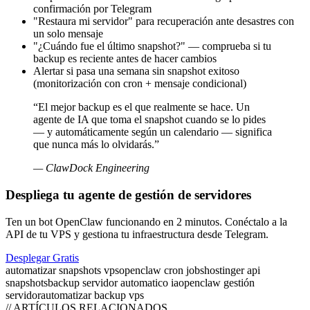
confirmación por Telegram
"Restaura mi servidor" para recuperación ante desastres con
un solo mensaje
"¿Cuándo fue el último snapshot?" — comprueba si tu
backup es reciente antes de hacer cambios
Alertar si pasa una semana sin snapshot exitoso
(monitorización con cron + mensaje condicional)
“
El mejor backup es el que realmente se hace. Un
agente de IA que toma el snapshot cuando se lo pides
— y automáticamente según un calendario — significa
que nunca más lo olvidarás.
”
—
ClawDock Engineering
Despliega tu agente de gestión de servidores
Ten un bot OpenClaw funcionando en 2 minutos. Conéctalo a la
API de tu VPS y gestiona tu infraestructura desde Telegram.
Desplegar Gratis
automatizar snapshots vps
openclaw cron jobs
hostinger api
snapshots
backup servidor automatico ia
openclaw gestión
servidor
automatizar backup vps
// ARTÍCULOS RELACIONADOS