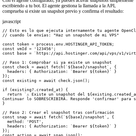
Con el agente configurado, ya puedes activar snapshots simplemente
escribiendo a tu bot. El agente gestiona la llamada a la API,
comprueba si existe un snapshot previo y confirma el resultado:
javascript
// Esto es lo que ejecuta internamente tu agente OpenCl
// cuando le envías: "Haz un snapshot de mi VPS"

const token = process.env.HOSTINGER_API_TOKEN;

const vmId = '123456';

const base = `https://api.hostinger.com/api/vps/v1/virt
// Paso 1: Comprobar si ya existe un snapshot

const check = await fetch(`${base}/snapshot`, {

  headers: { Authorization: `Bearer ${token}` }

});

const existing = await check.json();

if (existing?.created_at) {

  return `⚠️ Existe un snapshot del ${existing.created_a
Continuar lo SOBRESCRIBIRÁ. Responde 'confirmar' para s
}

// Paso 2: Crear el snapshot tras confirmación

const snap = await fetch(`${base}/snapshot`, {

  method: 'POST',

  headers: { Authorization: `Bearer ${token}` }

});

const action = await snap.json();
