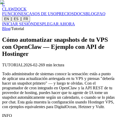
C
CLAWDOCK
FUNCIONES
CASOS DE USO
PRECIOS
DOCS
BLOG
FAQ
|
|
EN
ES
FR
INICIAR SESIÓN
DESPLEGAR AHORA
Blog
/
Tutorial
Cómo automatizar snapshots de tu VPS
con OpenClaw — Ejemplo con API de
Hostinger
TUTORIAL
2026-02-26
9 min
lectura
Todo administrador de sistemas conoce la sensación: estás a punto
de aplicar una actualización arriesgada en tu VPS y piensas "debería
hacer un snapshot primero" — y luego te olvidas. Con el
programador de cron integrado en OpenClaw y la API REST de tu
proveedor de hosting, puedes hacer que tu agente de IA tome un
snapshot automáticamente según un calendario, o cuando se lo pidas
por chat. Esta guía muestra la configuración usando Hostinger VPS,
con ejemplos equivalentes para DigitalOcean, Hetzner y Vultr.
INFO