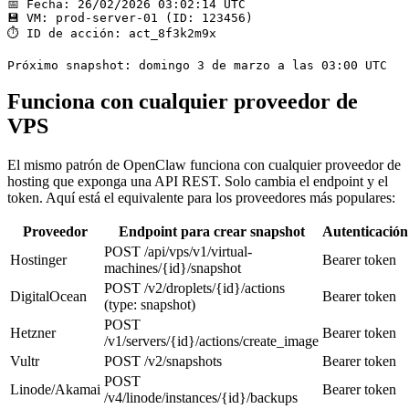
📅 Fecha: 26/02/2026 03:02:14 UTC

💾 VM: prod-server-01 (ID: 123456)

⏱ ID de acción: act_8f3k2m9x

Próximo snapshot: domingo 3 de marzo a las 03:00 UTC
Funciona con cualquier proveedor de
VPS
El mismo patrón de OpenClaw funciona con cualquier proveedor de
hosting que exponga una API REST. Solo cambia el endpoint y el
token. Aquí está el equivalente para los proveedores más populares:
Proveedor
Endpoint para crear snapshot
Autenticación
POST /api/vps/v1/virtual-
Hostinger
Bearer token
machines/{id}/snapshot
POST /v2/droplets/{id}/actions
DigitalOcean
Bearer token
(type: snapshot)
POST
Hetzner
Bearer token
/v1/servers/{id}/actions/create_image
Vultr
POST /v2/snapshots
Bearer token
POST
Linode/Akamai
Bearer token
/v4/linode/instances/{id}/backups