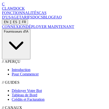
C
CLAWDOCK
FONCTIONNALITÉS
CAS
D'USAGE
TARIFS
DOCS
BLOG
FAQ
|
|
EN
ES
FR
CONNEXION
DÉPLOYER MAINTENANT
Fournisseurs d'IA
//
APERÇU
Introduction
Pour Commencer
//
GUIDES
Déployer Votre Bot
Tableau de Bord
Crédits et Facturation
//
CANAUX