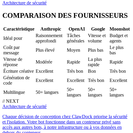
Architecture de sécurité
COMPARAISON DES FOURNISSEURS
Caractéristique
Anthropic
OpenAI
Google
Moonshot
Raisonnement
Tâches
Vitesse et
Budget et
Idéal pour
approfondi
générales
volume
agents
Coût par
Le plus
Plus élevé
Moyen
Plus bas
message
bas
Vitesse de
La plus
Modérée
Rapide
Rapide
réponse
rapide
Écriture créative
Excellent
Très bon
Bon
Très bon
Génération de
Excellent
Excellent
Très bon
Excellent
code
50+
50+
50+
Multilingue
50+ langues
langues
langues
langues
// NEXT
Architecture de sécurité
Chaque décision de conception chez ClawDock priorise la sécurité
et l'isolation. Votre bot fonctionne dans un conteneur privé sans
accès aux autres bots, à notre infrastructure ou à vos données en
dehors du conteneur.